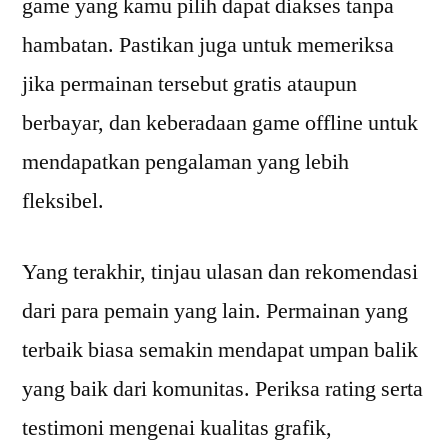
game yang kamu pilih dapat diakses tanpa
hambatan. Pastikan juga untuk memeriksa
jika permainan tersebut gratis ataupun
berbayar, dan keberadaan game offline untuk
mendapatkan pengalaman yang lebih
fleksibel.
Yang terakhir, tinjau ulasan dan rekomendasi
dari para pemain yang lain. Permainan yang
terbaik biasa semakin mendapat umpan balik
yang baik dari komunitas. Periksa rating serta
testimoni mengenai kualitas grafik,