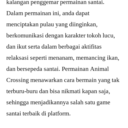
kalangan penggemar permainan santai.
Dalam permainan ini, anda dapat
menciptakan pulau yang diinginkan,
berkomunikasi dengan karakter tokoh lucu,
dan ikut serta dalam berbagai aktifitas
relaksasi seperti menanam, memancing ikan,
dan bersepeda santai. Permainan Animal
Crossing menawarkan cara bermain yang tak
terburu-buru dan bisa nikmati kapan saja,
sehingga menjadikannya salah satu game
santai terbaik di platform.