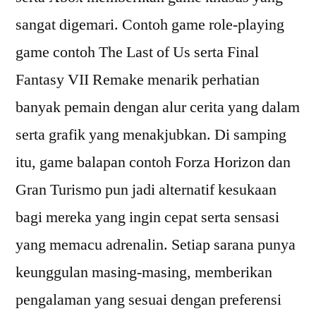
sangat digemari. Contoh game role-playing
game contoh The Last of Us serta Final
Fantasy VII Remake menarik perhatian
banyak pemain dengan alur cerita yang dalam
serta grafik yang menakjubkan. Di samping
itu, game balapan contoh Forza Horizon dan
Gran Turismo pun jadi alternatif kesukaan
bagi mereka yang ingin cepat serta sensasi
yang memacu adrenalin. Setiap sarana punya
keunggulan masing-masing, memberikan
pengalaman yang sesuai dengan preferensi