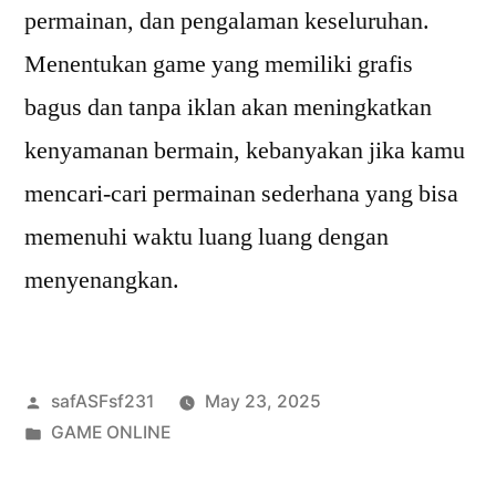
permainan, dan pengalaman keseluruhan.
Menentukan game yang memiliki grafis
bagus dan tanpa iklan akan meningkatkan
kenyamanan bermain, kebanyakan jika kamu
mencari-cari permainan sederhana yang bisa
memenuhi waktu luang luang dengan
menyenangkan.
Posted
safASFsf231
May 23, 2025
by
Posted
GAME ONLINE
in