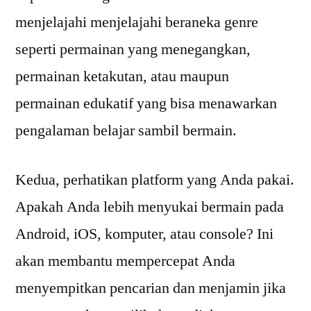
menjelajahi menjelajahi beraneka genre
seperti permainan yang menegangkan,
permainan ketakutan, atau maupun
permainan edukatif yang bisa menawarkan
pengalaman belajar sambil bermain.
Kedua, perhatikan platform yang Anda pakai.
Apakah Anda lebih menyukai bermain pada
Android, iOS, komputer, atau console? Ini
akan membantu mempercepat Anda
menyempitkan pencarian dan menjamin jika