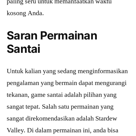
paling seru untuk memanfaatkan waktu
kosong Anda.
Saran Permainan
Santai
Untuk kalian yang sedang menginformasikan
pengalaman yang bermain dapat mengurangi
tekanan, game santai adalah pilihan yang
sangat tepat. Salah satu permainan yang
sangat direkomendasikan adalah Stardew
Valley. Di dalam permainan ini, anda bisa