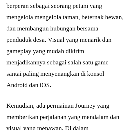
berperan sebagai seorang petani yang
mengelola mengelola taman, beternak hewan,
dan membangun hubungan bersama
penduduk desa. Visual yang menarik dan
gameplay yang mudah dikirim
menjadikannya sebagai salah satu game
santai paling menyenangkan di konsol
Android dan iOS.
Kemudian, ada permainan Journey yang
memberikan perjalanan yang mendalam dan
visual yang menawan. Di dalam