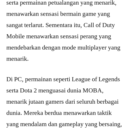
serta permainan petualangan yang menarik,
menawarkan sensasi bermain game yang
sangat terlarut. Sementara itu, Call of Duty
Mobile menawarkan sensasi perang yang
mendebarkan dengan mode multiplayer yang
menarik.
Di PC, permainan seperti League of Legends
serta Dota 2 menguasai dunia MOBA,
menarik jutaan gamers dari seluruh berbagai
dunia. Mereka berdua menawarkan taktik
yang mendalam dan gameplay yang bersaing,