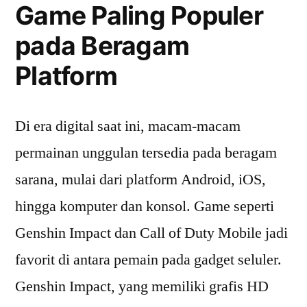
Game Paling Populer
pada Beragam
Platform
Di era digital saat ini, macam-macam
permainan unggulan tersedia pada beragam
sarana, mulai dari platform Android, iOS,
hingga komputer dan konsol. Game seperti
Genshin Impact dan Call of Duty Mobile jadi
favorit di antara pemain pada gadget seluler.
Genshin Impact, yang memiliki grafis HD