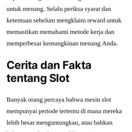
untuk menang. Selalu periksa syarat dan
ketentuan sebelum mengklaim reward untuk
memastikan memahami metode kerja dan
memperbesar kemungkinan menang Anda.
Cerita dan Fakta
tentang Slot
Banyak orang percaya bahwa mesin slot
mempunyai periode tertentu di mana mereka
lebih besar menguntungkan, atau bahkan