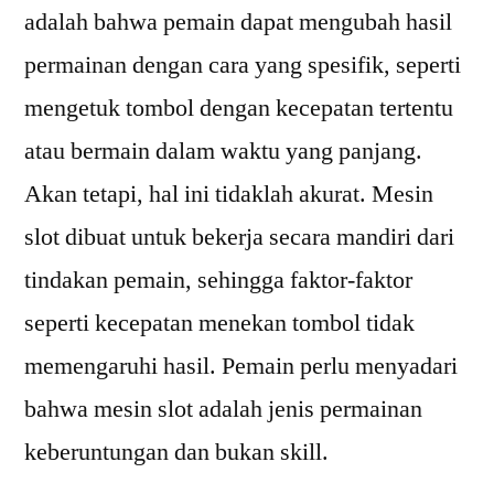
adalah bahwa pemain dapat mengubah hasil
permainan dengan cara yang spesifik, seperti
mengetuk tombol dengan kecepatan tertentu
atau bermain dalam waktu yang panjang.
Akan tetapi, hal ini tidaklah akurat. Mesin
slot dibuat untuk bekerja secara mandiri dari
tindakan pemain, sehingga faktor-faktor
seperti kecepatan menekan tombol tidak
memengaruhi hasil. Pemain perlu menyadari
bahwa mesin slot adalah jenis permainan
keberuntungan dan bukan skill.