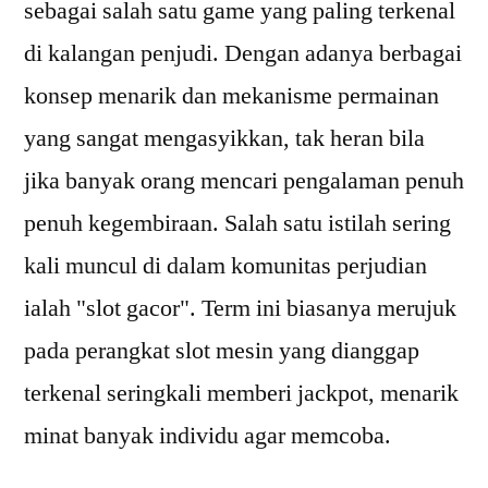
sebagai salah satu game yang paling terkenal
di kalangan penjudi. Dengan adanya berbagai
konsep menarik dan mekanisme permainan
yang sangat mengasyikkan, tak heran bila
jika banyak orang mencari pengalaman penuh
penuh kegembiraan. Salah satu istilah sering
kali muncul di dalam komunitas perjudian
ialah "slot gacor". Term ini biasanya merujuk
pada perangkat slot mesin yang dianggap
terkenal seringkali memberi jackpot, menarik
minat banyak individu agar memcoba.