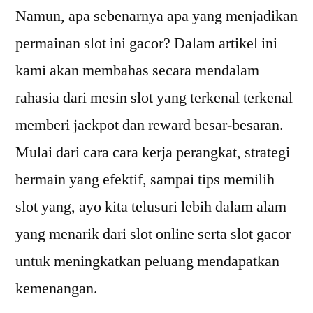
Namun, apa sebenarnya apa yang menjadikan
permainan slot ini gacor? Dalam artikel ini
kami akan membahas secara mendalam
rahasia dari mesin slot yang terkenal terkenal
memberi jackpot dan reward besar-besaran.
Mulai dari cara cara kerja perangkat, strategi
bermain yang efektif, sampai tips memilih
slot yang, ayo kita telusuri lebih dalam alam
yang menarik dari slot online serta slot gacor
untuk meningkatkan peluang mendapatkan
kemenangan.