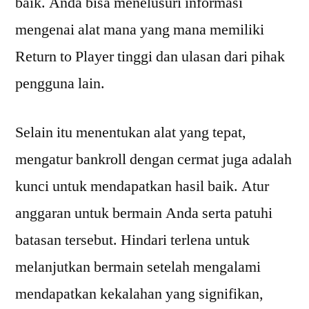
baik. Anda bisa menelusuri informasi
mengenai alat mana yang mana memiliki
Return to Player tinggi dan ulasan dari pihak
pengguna lain.
Selain itu menentukan alat yang tepat,
mengatur bankroll dengan cermat juga adalah
kunci untuk mendapatkan hasil baik. Atur
anggaran untuk bermain Anda serta patuhi
batasan tersebut. Hindari terlena untuk
melanjutkan bermain setelah mengalami
mendapatkan kekalahan yang signifikan,