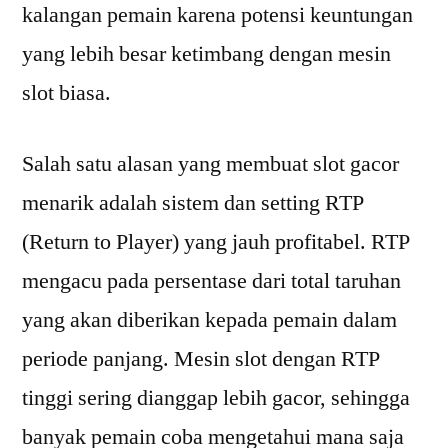
kalangan pemain karena potensi keuntungan
yang lebih besar ketimbang dengan mesin
slot biasa.
Salah satu alasan yang membuat slot gacor
menarik adalah sistem dan setting RTP
(Return to Player) yang jauh profitabel. RTP
mengacu pada persentase dari total taruhan
yang akan diberikan kepada pemain dalam
periode panjang. Mesin slot dengan RTP
tinggi sering dianggap lebih gacor, sehingga
banyak pemain coba mengetahui mana saja