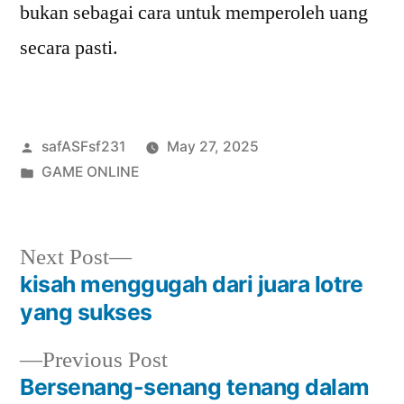
bukan sebagai cara untuk memperoleh uang
secara pasti.
Posted
safASFsf231
May 27, 2025
by
Posted
GAME ONLINE
in
Next
Next Post
post:
kisah menggugah dari juara lotre
Post
yang sukses
navigation
Previous
Previous Post
post:
Bersenang-senang tenang dalam