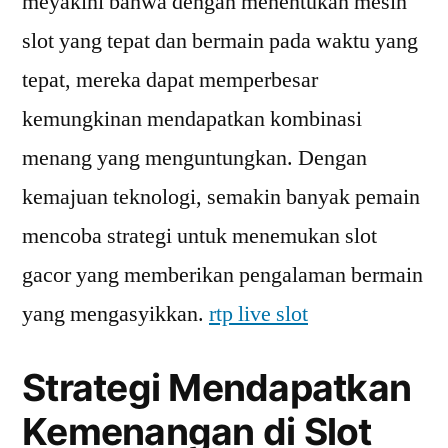
meyakini bahwa dengan menentukan mesin
slot yang tepat dan bermain pada waktu yang
tepat, mereka dapat memperbesar
kemungkinan mendapatkan kombinasi
menang yang menguntungkan. Dengan
kemajuan teknologi, semakin banyak pemain
mencoba strategi untuk menemukan slot
gacor yang memberikan pengalaman bermain
yang mengasyikkan.
rtp live slot
Strategi Mendapatkan
Kemenangan di Slot