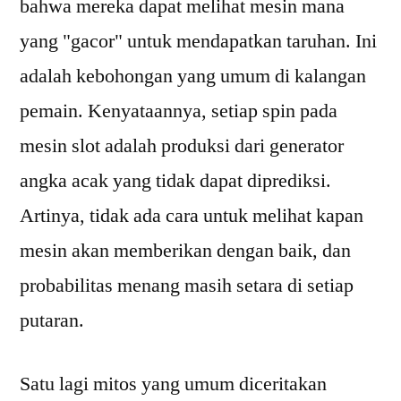
bahwa mereka dapat melihat mesin mana
yang "gacor" untuk mendapatkan taruhan. Ini
adalah kebohongan yang umum di kalangan
pemain. Kenyataannya, setiap spin pada
mesin slot adalah produksi dari generator
angka acak yang tidak dapat diprediksi.
Artinya, tidak ada cara untuk melihat kapan
mesin akan memberikan dengan baik, dan
probabilitas menang masih setara di setiap
putaran.
Satu lagi mitos yang umum diceritakan