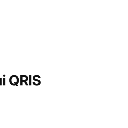
i QRIS