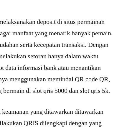
laksanakan deposit di situs permainan
bagai manfaat yang menarik banyak pemain.
udahan serta kecepatan transaksi. Dengan
melakukan setoran hanya dalam waktu
pot data informasi bank atau menantikan
anya menggunakan memindai QR code QR,
bermain di slot qris 5000 dan slot qris 5k.
ah keamanan yang ditawarkan ditawarkan
dilakukan QRIS dilengkapi dengan yang