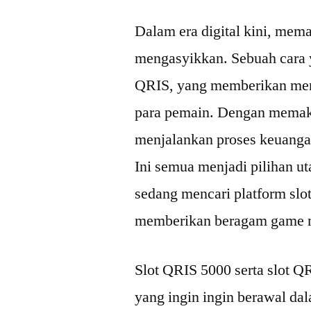
Dalam era digital kini, mem
mengasyikkan. Sebuah cara y
QRIS, yang memberikan men
para pemain. Dengan memaka
menjalankan proses keuangan 
Ini semua menjadi pilihan ut
sedang mencari platform slo
memberikan beragam game 
Slot QRIS 5000 serta slot Q
yang ingin ingin berawal dal