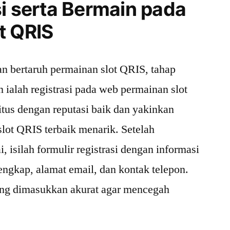
i serta Bermain pada
t QRIS
 bertaruh permainan slot QRIS, tahap
 ialah registrasi pada web permainan slot
itus dengan reputasi baik dan yakinkan
lot QRIS terbaik menarik. Setelah
 isilah formulir registrasi dengan informasi
engkap, alamat email, dan kontak telepon.
ang dimasukkan akurat agar mencegah