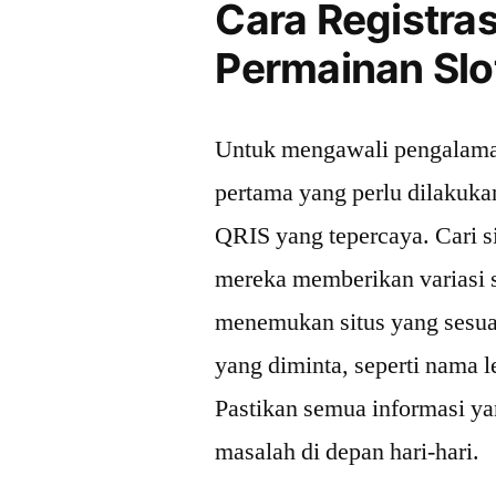
Cara Registras
Permainan Slo
Untuk mengawali pengalaman
pertama yang perlu dilakukan
QRIS yang tepercaya. Cari s
mereka memberikan variasi s
menemukan situs yang sesuai,
yang diminta, seperti nama l
Pastikan semua informasi y
masalah di depan hari-hari.