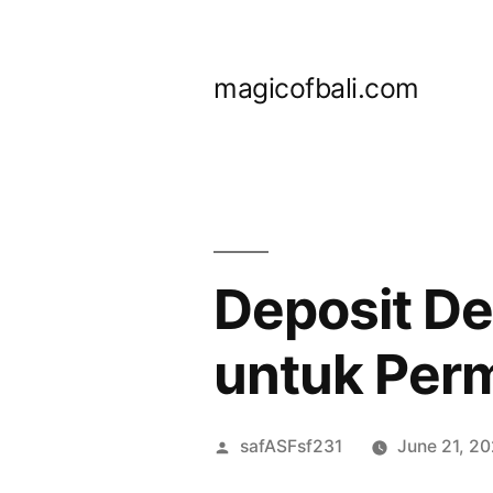
Skip
to
magicofbali.com
content
Deposit D
untuk Perm
Posted
safASFsf231
June 21, 2
by