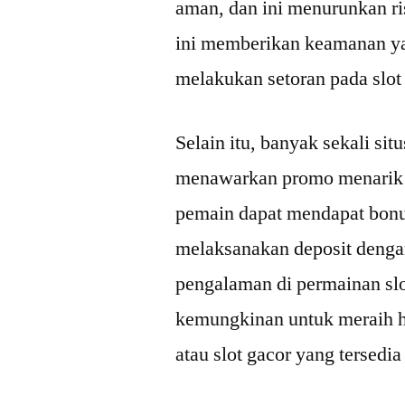
aman, dan ini menurunkan ri
ini memberikan keamanan ya
melakukan setoran pada slot q
Selain itu, banyak sekali si
menawarkan promo menarik b
pemain dapat mendapat bonu
melaksanakan deposit dengan 
pengalaman di permainan sl
kemungkinan untuk meraih h
atau slot gacor yang tersedia