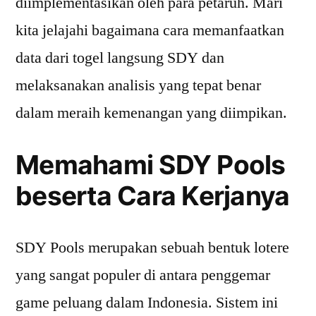
diimplementasikan oleh para petaruh. Mari
kita jelajahi bagaimana cara memanfaatkan
data dari togel langsung SDY dan
melaksanakan analisis yang tepat benar
dalam meraih kemenangan yang diimpikan.
Memahami SDY Pools
beserta Cara Kerjanya
SDY Pools merupakan sebuah bentuk lotere
yang sangat populer di antara penggemar
game peluang dalam Indonesia. Sistem ini