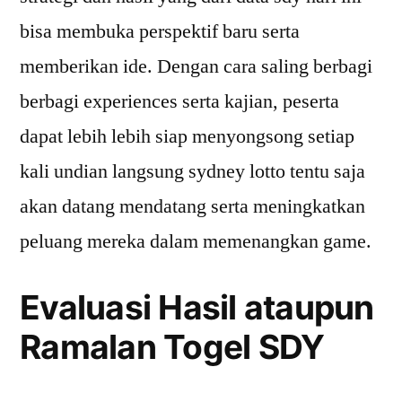
bisa membuka perspektif baru serta
memberikan ide. Dengan cara saling berbagi
berbagi experiences serta kajian, peserta
dapat lebih lebih siap menyongsong setiap
kali undian langsung sydney lotto tentu saja
akan datang mendatang serta meningkatkan
peluang mereka dalam memenangkan game.
Evaluasi Hasil ataupun
Ramalan Togel SDY