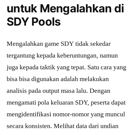
untuk Mengalahkan di
SDY Pools
Mengalahkan game SDY tidak sekedar
tergantung kepada keberuntungan, namun
juga kepada taktik yang tepat. Satu cara yang
bisa bisa digunakan adalah melakukan
analisis pada output masa lalu. Dengan
mengamati pola keluaran SDY, peserta dapat
mengidentifikasi nomor-nomor yang muncul
secara konsisten. Melihat data dari undian