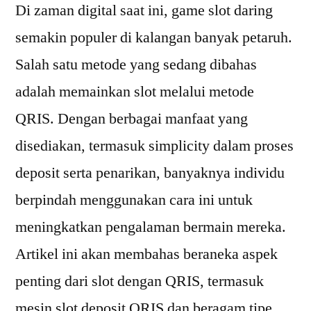
Di zaman digital saat ini, game slot daring
semakin populer di kalangan banyak petaruh.
Salah satu metode yang sedang dibahas
adalah memainkan slot melalui metode
QRIS. Dengan berbagai manfaat yang
disediakan, termasuk simplicity dalam proses
deposit serta penarikan, banyaknya individu
berpindah menggunakan cara ini untuk
meningkatkan pengalaman bermain mereka.
Artikel ini akan membahas beraneka aspek
penting dari slot dengan QRIS, termasuk
mesin slot deposit QRIS dan beragam tipe