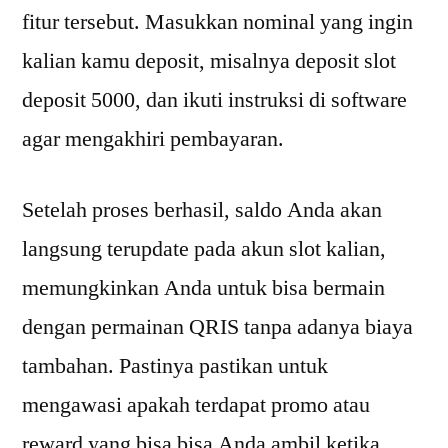
fitur tersebut. Masukkan nominal yang ingin
kalian kamu deposit, misalnya deposit slot
deposit 5000, dan ikuti instruksi di software
agar mengakhiri pembayaran.
Setelah proses berhasil, saldo Anda akan
langsung terupdate pada akun slot kalian,
memungkinkan Anda untuk bisa bermain
dengan permainan QRIS tanpa adanya biaya
tambahan. Pastinya pastikan untuk
mengawasi apakah terdapat promo atau
reward yang bisa bisa Anda ambil ketika