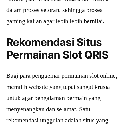
dalam proses setoran, sehingga proses
gaming kalian agar lebih lebih bernilai.
Rekomendasi Situs
Permainan Slot QRIS
Bagi para penggemar permainan slot online,
memilih website yang tepat sangat krusial
untuk agar pengalaman bermain yang
menyenangkan dan selamat. Satu
rekomendasi unggulan adalah situs yang