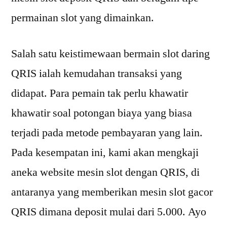
permainan slot yang dimainkan.
Salah satu keistimewaan bermain slot daring
QRIS ialah kemudahan transaksi yang
didapat. Para pemain tak perlu khawatir
khawatir soal potongan biaya yang biasa
terjadi pada metode pembayaran yang lain.
Pada kesempatan ini, kami akan mengkaji
aneka website mesin slot dengan QRIS, di
antaranya yang memberikan mesin slot gacor
QRIS dimana deposit mulai dari 5.000. Ayo