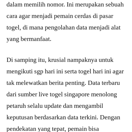
dalam memilih nomor. Ini merupakan sebuah
cara agar menjadi pemain cerdas di pasar
togel, di mana pengolahan data menjadi alat
yang bermanfaat.
Di samping itu, krusial nampaknya untuk
mengikuti sgp hari ini serta togel hari ini agar
tak melewatkan berita penting. Data terbaru
dari sumber live togel singapore menolong
petaruh selalu update dan mengambil
keputusan berdasarkan data terkini. Dengan
pendekatan yang tepat, pemain bisa