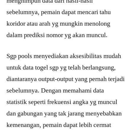
menghimpun data dari hasil-hasil
sebelumnya, pemain dapat mencari tahu
koridor atau arah yg mungkin menolong
dalam prediksi nomor yg akan muncul.
Sgp pools menyediakan aksesibilitas mudah
untuk data togel sgp yg telah berlangsung,
diantaranya output-output yang pernah terjadi
sebelumnya. Dengan memahami data
statistik seperti frekuensi angka yg muncul
dan gabungan yang tak jarang menyebabkan
kemenangan, pemain dapat lebih cermat