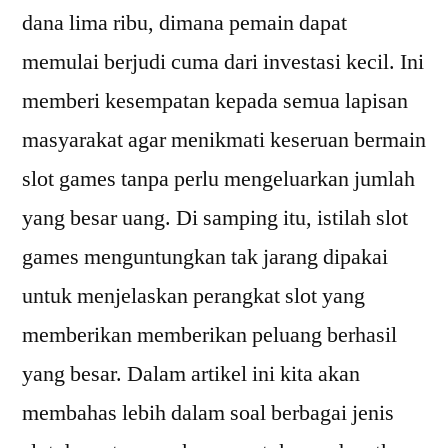
dana lima ribu, dimana pemain dapat
memulai berjudi cuma dari investasi kecil. Ini
memberi kesempatan kepada semua lapisan
masyarakat agar menikmati keseruan bermain
slot games tanpa perlu mengeluarkan jumlah
yang besar uang. Di samping itu, istilah slot
games menguntungkan tak jarang dipakai
untuk menjelaskan perangkat slot yang
memberikan memberikan peluang berhasil
yang besar. Dalam artikel ini kita akan
membahas lebih dalam soal berbagai jenis