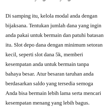
Di samping itu, kelola modal anda dengan
bijaksana. Tentukan jumlah dana yang ingin
anda pakai untuk bermain dan patuhi batasan
itu. Slot depo dana dengan minimum setoran
kecil, seperti slot dana 5k, memberi
kesempatan anda untuk bermain tanpa
bahaya besar. Atur besaran taruhan anda
berdasarkan saldo yang tersedia semoga
Anda bisa bermain lebih lama serta mencari
kesempatan menang yang lebih bagus.