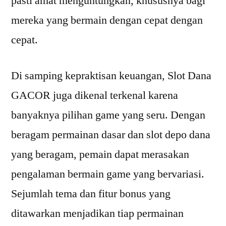
pasti amat menguntungkan, khususnya bagi
mereka yang bermain dengan cepat dengan
cepat.
Di samping kepraktisan keuangan, Slot Dana
GACOR juga dikenal terkenal karena
banyaknya pilihan game yang seru. Dengan
beragam permainan dasar dan slot depo dana
yang beragam, pemain dapat merasakan
pengalaman bermain game yang bervariasi.
Sejumlah tema dan fitur bonus yang
ditawarkan menjadikan tiap permainan