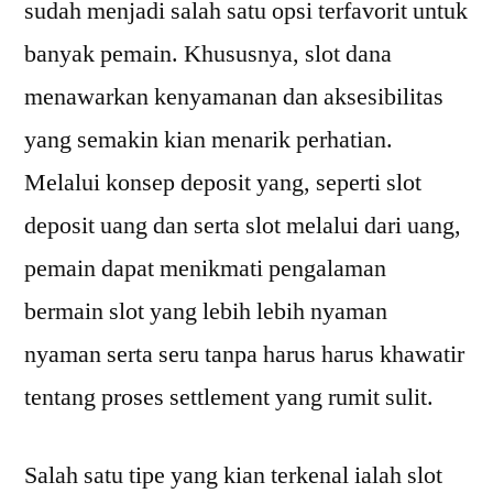
sudah menjadi salah satu opsi terfavorit untuk
banyak pemain. Khususnya, slot dana
menawarkan kenyamanan dan aksesibilitas
yang semakin kian menarik perhatian.
Melalui konsep deposit yang, seperti slot
deposit uang dan serta slot melalui dari uang,
pemain dapat menikmati pengalaman
bermain slot yang lebih lebih nyaman
nyaman serta seru tanpa harus harus khawatir
tentang proses settlement yang rumit sulit.
Salah satu tipe yang kian terkenal ialah slot