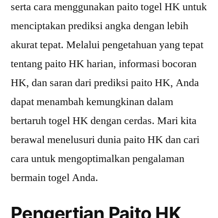
serta cara menggunakan paito togel HK untuk
menciptakan prediksi angka dengan lebih
akurat tepat. Melalui pengetahuan yang tepat
tentang paito HK harian, informasi bocoran
HK, dan saran dari prediksi paito HK, Anda
dapat menambah kemungkinan dalam
bertaruh togel HK dengan cerdas. Mari kita
berawal menelusuri dunia paito HK dan cari
cara untuk mengoptimalkan pengalaman
bermain togel Anda.
Pengertian Paito HK