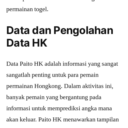
permainan togel.
Data dan Pengolahan
Data HK
Data Paito HK adalah informasi yang sangat
sangatlah penting untuk para pemain
permainan Hongkong. Dalam aktivitas ini,
banyak pemain yang bergantung pada
informasi untuk memprediksi angka mana
akan keluar. Paito HK menawarkan tampilan