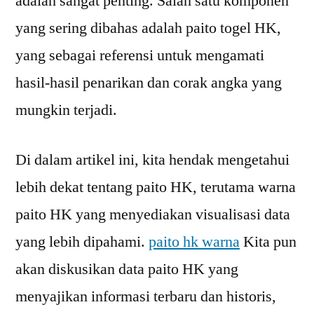
adalah sangat penting. Salah satu komponen
yang sering dibahas adalah paito togel HK,
yang sebagai referensi untuk mengamati
hasil-hasil penarikan dan corak angka yang
mungkin terjadi.
Di dalam artikel ini, kita hendak mengetahui
lebih dekat tentang paito HK, terutama warna
paito HK yang menyediakan visualisasi data
yang lebih dipahami.
paito hk warna
Kita pun
akan diskusikan data paito HK yang
menyajikan informasi terbaru dan historis,