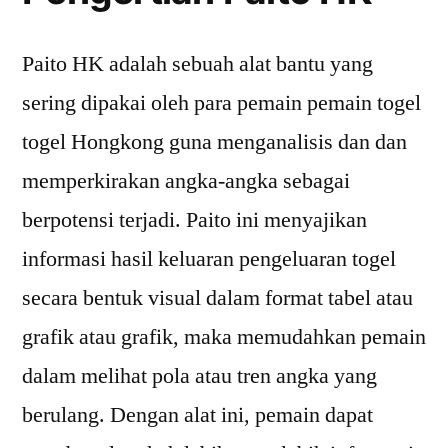
Paito HK adalah sebuah alat bantu yang
sering dipakai oleh para pemain pemain togel
togel Hongkong guna menganalisis dan dan
memperkirakan angka-angka sebagai
berpotensi terjadi. Paito ini menyajikan
informasi hasil keluaran pengeluaran togel
secara bentuk visual dalam format tabel atau
grafik atau grafik, maka memudahkan pemain
dalam melihat pola atau tren angka yang
berulang. Dengan alat ini, pemain dapat