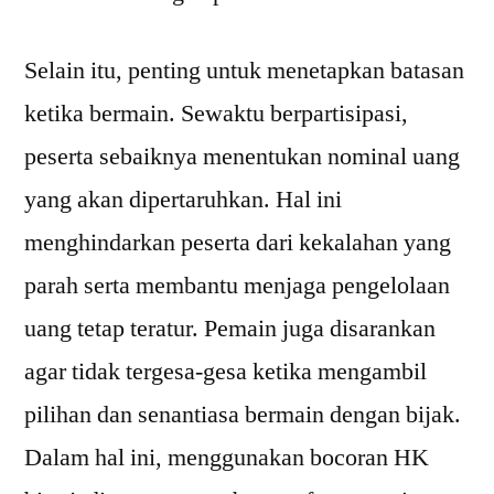
Selain itu, penting untuk menetapkan batasan
ketika bermain. Sewaktu berpartisipasi,
peserta sebaiknya menentukan nominal uang
yang akan dipertaruhkan. Hal ini
menghindarkan peserta dari kekalahan yang
parah serta membantu menjaga pengelolaan
uang tetap teratur. Pemain juga disarankan
agar tidak tergesa-gesa ketika mengambil
pilihan dan senantiasa bermain dengan bijak.
Dalam hal ini, menggunakan bocoran HK