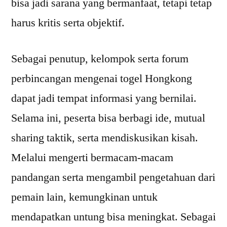
bisa jadi sarana yang bermanfaat, tetapi tetap
harus kritis serta objektif.
Sebagai penutup, kelompok serta forum
perbincangan mengenai togel Hongkong
dapat jadi tempat informasi yang bernilai.
Selama ini, peserta bisa berbagi ide, mutual
sharing taktik, serta mendiskusikan kisah.
Melalui mengerti bermacam-macam
pandangan serta mengambil pengetahuan dari
pemain lain, kemungkinan untuk
mendapatkan untung bisa meningkat. Sebagai