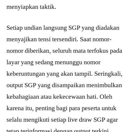
menyiapkan taktik.
Setiap undian langsung SGP yang diadakan
menyajikan tensi tersendiri. Saat nomor-
nomor diberikan, seluruh mata terfokus pada
layar yang sedang menunggu nomor
keberuntungan yang akan tampil. Seringkali,
output SGP yang disampaikan menimbulkan
kebahagiaan atau kekecewaan hati. Oleh
karena itu, penting bagi para peserta untuk
selalu mengikuti setiap live draw SGP agar
tetap terinformasi dengan output terkini.