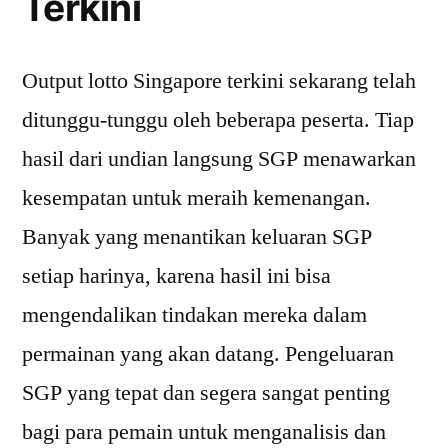
Terkini
Output lotto Singapore terkini sekarang telah
ditunggu-tunggu oleh beberapa peserta. Tiap
hasil dari undian langsung SGP menawarkan
kesempatan untuk meraih kemenangan.
Banyak yang menantikan keluaran SGP
setiap harinya, karena hasil ini bisa
mengendalikan tindakan mereka dalam
permainan yang akan datang. Pengeluaran
SGP yang tepat dan segera sangat penting
bagi para pemain untuk menganalisis dan