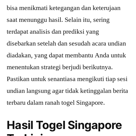
bisa menikmati ketegangan dan keterujaan
saat menunggu hasil. Selain itu, sering
terdapat analisis dan prediksi yang
disebarkan setelah dan sesudah acara undian
diadakan, yang dapat membantu Anda untuk
menentukan strategi berjudi berikutnya.
Pastikan untuk senantiasa mengikuti tiap sesi
undian langsung agar tidak ketinggalan berita
terbaru dalam ranah togel Singapore.
Hasil Togel Singapore