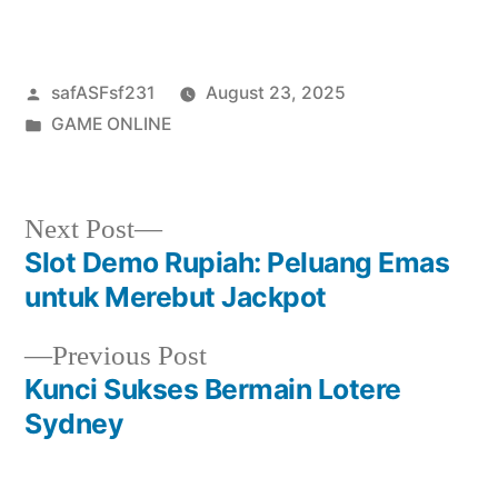
Posted
safASFsf231
August 23, 2025
by
Posted
GAME ONLINE
in
Next
Next Post
post:
Slot Demo Rupiah: Peluang Emas
Post
untuk Merebut Jackpot
navigation
Previous
Previous Post
post:
Kunci Sukses Bermain Lotere
Sydney