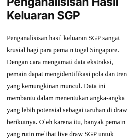
Penganalisisan Hasil
Keluaran SGP
Penganalisisan hasil keluaran SGP sangat
krusial bagi para pemain togel Singapore.
Dengan cara mengamati data ekstraksi,
pemain dapat mengidentifikasi pola dan tren
yang kemungkinan muncul. Data ini
membantu dalam menentukan angka-angka
yang lebih potensial sebagai taruhan di draw
berikutnya. Oleh karena itu, banyak pemain
yang rutin melihat live draw SGP untuk