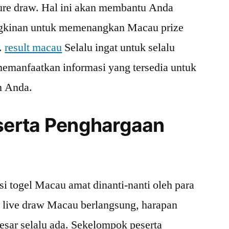
ure draw. Hal ini akan membantu Anda
gkinan untuk memenangkan Macau prize
.
result macau
Selalu ingat untuk selalu
memanfaatkan informasi yang tersedia untuk
n Anda.
erta Penghargaan
y
i togel Macau amat dinanti-nanti oleh para
i live draw Macau berlangsung, harapan
sar selalu ada. Sekelompok peserta