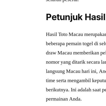
Petunjuk Hasi
Hasil Toto Macau merupakan 
beberapa pemain togel di selu
draw Macau memberikan pel
nomor yang ditarik secara l
langsung Macau hari ini, An
time serta mengambil keputu
berikutnya. Ini adalah saat 
permainan Anda.