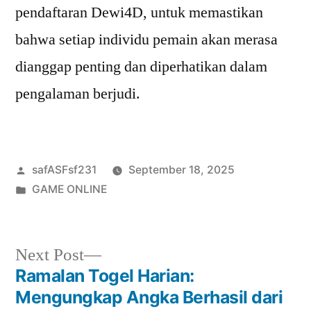
pendaftaran Dewi4D, untuk memastikan
bahwa setiap individu pemain akan merasa
dianggap penting dan diperhatikan dalam
pengalaman berjudi.
Posted
safASFsf231
September 18, 2025
by
Posted
GAME ONLINE
in
Next
Next Post
post:
Ramalan Togel Harian:
Post
Mengungkap Angka Berhasil dari