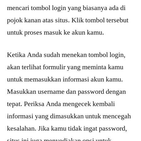
mencari tombol login yang biasanya ada di
pojok kanan atas situs. Klik tombol tersebut
untuk proses masuk ke akun kamu.
Ketika Anda sudah menekan tombol login,
akan terlihat formulir yang meminta kamu
untuk memasukkan informasi akun kamu.
Masukkan username dan password dengan
tepat. Periksa Anda mengecek kembali
informasi yang dimasukkan untuk mencegah
kesalahan. Jika kamu tidak ingat password,
situs ini juga menyediakan opsi untuk