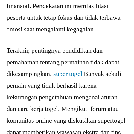
finansial. Pendekatan ini memfasilitasi
peserta untuk tetap fokus dan tidak terbawa
emosi saat mengalami kegagalan.
Terakhir, pentingnya pendidikan dan
pemahaman tentang permainan tidak dapat
dikesampingkan.
super togel
Banyak sekali
pemain yang tidak berhasil karena
kekurangan pengetahuan mengenai aturan
dan cara kerja togel. Mengikuti forum atau
komunitas online yang diskusikan supertogel
dapat memberikan wawasan ekstra dan tips