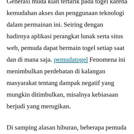
Generasi muda kian tertarik pada togel karena
kemudahan akses dan penggunaan teknologi
dalam permainan ini. Seiring dengan
hadirnya aplikasi perangkat lunak serta situs
web, pemuda dapat bermain togel setiap saat
dan di mana saja.
pemudatogel
Fenomena ini
menimbulkan perdebatan di kalangan
masyarakat tentang dampak negatif yang
mungkin ditimbulkan, misalnya kebiasaan
berjudi yang merugikan.
Di samping alasan hiburan, beberapa pemuda