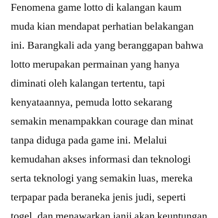
Fenomena game lotto di kalangan kaum
muda kian mendapat perhatian belakangan
ini. Barangkali ada yang beranggapan bahwa
lotto merupakan permainan yang hanya
diminati oleh kalangan tertentu, tapi
kenyataannya, pemuda lotto sekarang
semakin menampakkan courage dan minat
tanpa diduga pada game ini. Melalui
kemudahan akses informasi dan teknologi
serta teknologi yang semakin luas, mereka
terpapar pada beraneka jenis judi, seperti
togel, dan menawarkan janji akan keuntungan