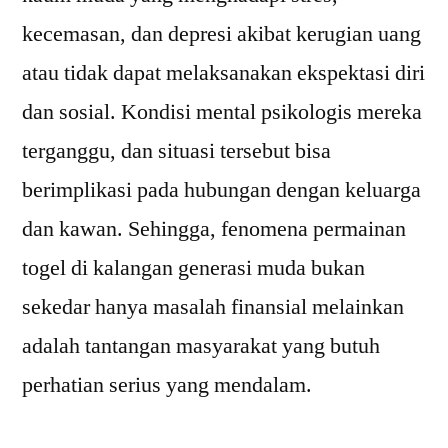
kecemasan, dan depresi akibat kerugian uang
atau tidak dapat melaksanakan ekspektasi diri
dan sosial. Kondisi mental psikologis mereka
terganggu, dan situasi tersebut bisa
berimplikasi pada hubungan dengan keluarga
dan kawan. Sehingga, fenomena permainan
togel di kalangan generasi muda bukan
sekedar hanya masalah finansial melainkan
adalah tantangan masyarakat yang butuh
perhatian serius yang mendalam.