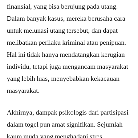
finansial, yang bisa berujung pada utang.
Dalam banyak kasus, mereka berusaha cara
untuk melunasi utang tersebut, dan dapat
melibatkan perilaku kriminal atau penipuan.
Hal ini tidak hanya mendatangkan kerugian
individu, tetapi juga mengancam masyarakat
yang lebih luas, menyebabkan kekacauan
masyarakat.
Akhirnya, dampak psikologis dari partisipasi
dalam togel pun amat signifikan. Sejumlah
kaum muda yang menghadapi stres,