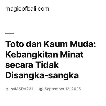
Skip
magicofbali.com
to
content
Toto dan Kaum Muda:
Kebangkitan Minat
secara Tidak
Disangka-sangka
Posted
safASFsf231
September 12, 2025
by