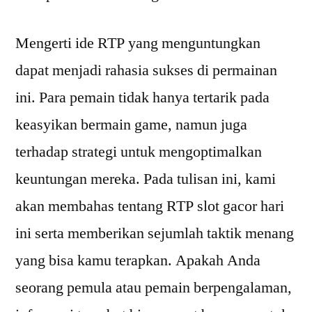
Mengerti ide RTP yang menguntungkan
dapat menjadi rahasia sukses di permainan
ini. Para pemain tidak hanya tertarik pada
keasyikan bermain game, namun juga
terhadap strategi untuk mengoptimalkan
keuntungan mereka. Pada tulisan ini, kami
akan membahas tentang RTP slot gacor hari
ini serta memberikan sejumlah taktik menang
yang bisa kamu terapkan. Apakah Anda
seorang pemula atau pemain berpengalaman,