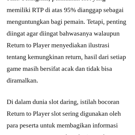
memiliki RTP di atas 95% dianggap sebagai
menguntungkan bagi pemain. Tetapi, penting
diingat agar diingat bahwasanya walaupun
Return to Player menyediakan ilustrasi
tentang kemungkinan return, hasil dari setiap
game masih bersifat acak dan tidak bisa
diramalkan.
Di dalam dunia slot daring, istilah bocoran
Return to Player slot sering digunakan oleh
para peserta untuk membagikan informasi