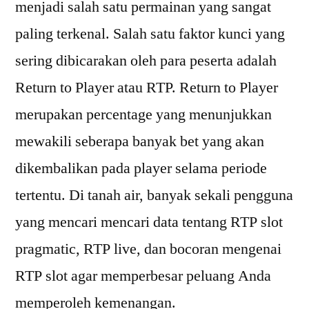
menjadi salah satu permainan yang sangat
paling terkenal. Salah satu faktor kunci yang
sering dibicarakan oleh para peserta adalah
Return to Player atau RTP. Return to Player
merupakan percentage yang menunjukkan
mewakili seberapa banyak bet yang akan
dikembalikan pada player selama periode
tertentu. Di tanah air, banyak sekali pengguna
yang mencari mencari data tentang RTP slot
pragmatic, RTP live, dan bocoran mengenai
RTP slot agar memperbesar peluang Anda
memperoleh kemenangan.