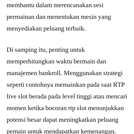
membantu dalam merencanakan sesi
permainan dan menentukan mesin yang
menyediakan peluang terbaik.
Di samping itu, penting untuk
memperhitungkan waktu bermain dan
manajemen bankroll. Menggunakan strategi
seperti contohnya memainkan pada saat RTP
live slot berada pada level tinggi atau mencari
momen ketika bocoran rtp slot menunjukkan
potensi besar dapat meningkatkan peluang
pemain untuk mendapatkan kemenangan.