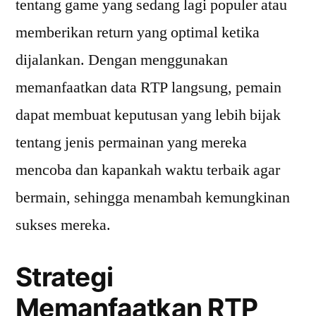
tentang game yang sedang lagi populer atau
memberikan return yang optimal ketika
dijalankan. Dengan menggunakan
memanfaatkan data RTP langsung, pemain
dapat membuat keputusan yang lebih bijak
tentang jenis permainan yang mereka
mencoba dan kapankah waktu terbaik agar
bermain, sehingga menambah kemungkinan
sukses mereka.
Strategi
Memanfaatkan RTP