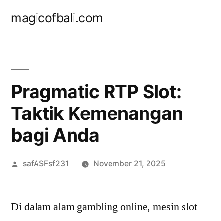
Skip
magicofbali.com
to
content
Pragmatic RTP Slot:
Taktik Kemenangan
bagi Anda
Posted
safASFsf231
November 21, 2025
by
Di dalam alam gambling online, mesin slot