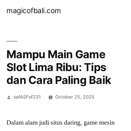
Skip
magicofbali.com
to
content
Mampu Main Game
Slot Lima Ribu: Tips
dan Cara Paling Baik
Posted
safASFsf231
October 25, 2025
by
Dalam alam judi situs daring, game mesin