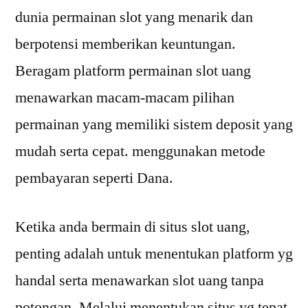
dunia permainan slot yang menarik dan
berpotensi memberikan keuntungan.
Beragam platform permainan slot uang
menawarkan macam-macam pilihan
permainan yang memiliki sistem deposit yang
mudah serta cepat. menggunakan metode
pembayaran seperti Dana.
Ketika anda bermain di situs slot uang,
penting adalah untuk menentukan platform yg
handal serta menawarkan slot uang tanpa
potongan. Melalui menentukan situs yg tepat,