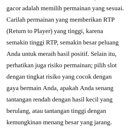
gacor adalah memilih permainan yang sesuai.
Carilah permainan yang memberikan RTP
(Return to Player) yang tinggi, karena
semakin tinggi RTP, semakin besar peluang
Anda untuk meraih hasil positif. Selain itu,
perhatikan juga risiko permainan; pilih slot
dengan tingkat risiko yang cocok dengan
gaya bermain Anda, apakah Anda senang
tantangan rendah dengan hasil kecil yang
berulang, atau tantangan tinggi dengan
kemungkinan menang besar yang jarang.