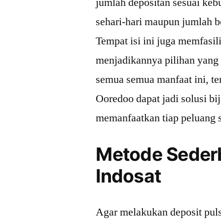
jumlah depositan sesuai keb
sehari-hari maupun jumlah b
Tempat isi ini juga memfasil
menjadikannya pilihan yang 
semua semua manfaat ini, ter
Ooredoo dapat jadi solusi b
memanfaatkan tiap peluang 
Metode Sederh
Indosat
Agar melakukan deposit puls