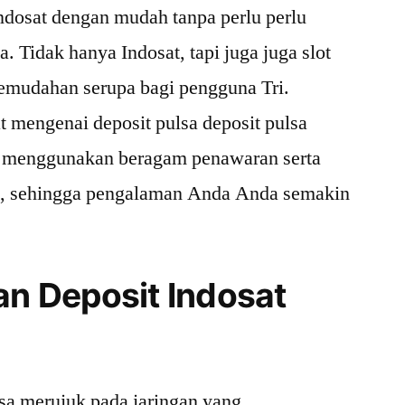
ndosat dengan mudah tanpa perlu perlu
. Tidak hanya Indosat, tapi juga juga slot
kemudahan serupa bagi pengguna Tri.
t mengenai deposit pulsa deposit pulsa
t menggunakan beragam penawaran serta
n, sehingga pengalaman Anda Anda semakin
an Deposit Indosat
sa merujuk pada jaringan yang