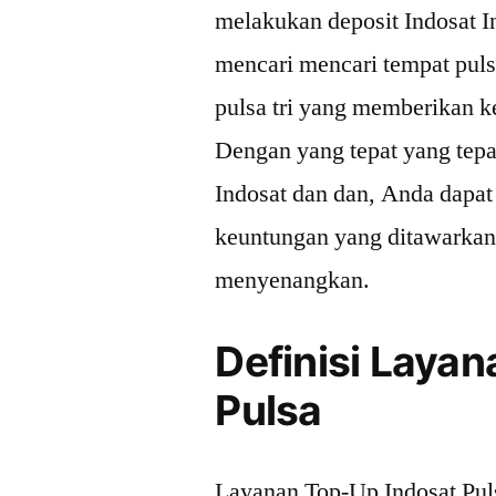
melakukan deposit Indosat I
mencari mencari tempat pulsa
pulsa tri yang memberikan 
Dengan yang tepat yang tepa
Indosat dan dan, Anda dapa
keuntungan yang ditawarka
menyenangkan.
Definisi Layan
Pulsa
Layanan Top-Up Indosat Pul