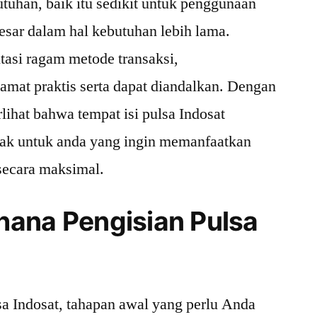
utuhan, baik itu sedikit untuk penggunaan
esar dalam hal kebutuhan lebih lama.
itasi ragam metode transaksi,
amat praktis serta dapat diandalkan. Dengan
lihat bahwa tempat isi pulsa Indosat
ijak untuk anda yang ingin memanfaatkan
secara maksimal.
ana Pengisian Pulsa
a Indosat, tahapan awal yang perlu Anda