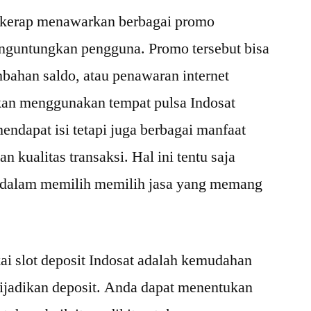
sat kerap menawarkan berbagai promo
nguntungkan pengguna. Promo tersebut bisa
mbahan saldo, atau penawaran internet
an menggunakan tempat pulsa Indosat
endapat isi tetapi juga berbagai manfaat
 kualitas transaksi. Hal ini tentu saja
k dalam memilih memilih jasa yang memang
i slot deposit Indosat adalah kemudahan
 dijadikan deposit. Anda dapat menentukan